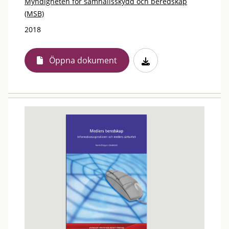
Myndigheten för samhällsskydd och beredskap
(MSB)
2018
Öppna dokument