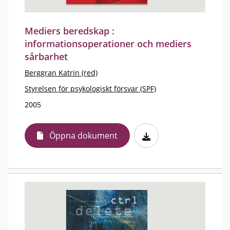
Mediers beredskap :
informationsoperationer och mediers
sårbarhet
Berggran Katrin (red)
Styrelsen för psykologiskt försvar (SPF)
2005
Öppna dokument