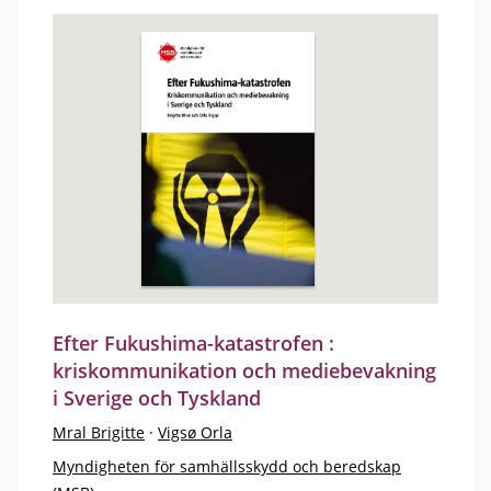
Efter Fukushima-katastrofen :
kriskommunikation och mediebevakning
i Sverige och Tyskland
Mral Brigitte
·
Vigsø Orla
Myndigheten för samhällsskydd och beredskap