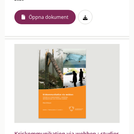
Öppna dokument
Kriskommunikation via webben : studier