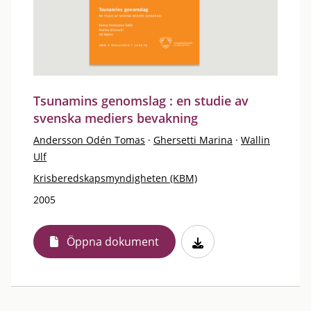
Tsunamins genomslag : en studie av
svenska mediers bevakning
Andersson Odén Tomas
·
Ghersetti Marina
·
Wallin
Ulf
Krisberedskapsmyndigheten (KBM)
2005
Öppna dokument