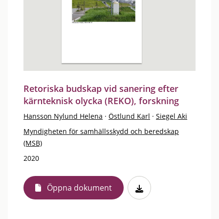
Retoriska budskap vid sanering efter
kärnteknisk olycka (REKO), forskning
Hansson Nylund Helena
·
Östlund Karl
·
Siegel Aki
Myndigheten för samhällsskydd och beredskap
(MSB)
2020
Öppna dokument