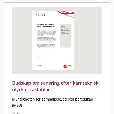
Budskap om sanering efter kärnteknisk
olycka : faktablad
Myndigheten för samhällsskydd och beredskap
(MSB)
2020