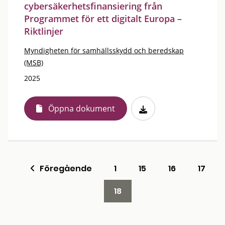
cybersäkerhetsfinansiering från
Programmet för ett digitalt Europa –
Riktlinjer
Myndigheten för samhällsskydd och beredskap
(MSB)
2025
Öppna dokument
Föregående
1
15
16
17
18