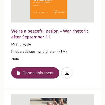
We're a peaceful nation – War rhetoric
after September 11
Mral Brigitte
Krisberedskapsmyndigheten (KBM)
2004
Öppna dokument