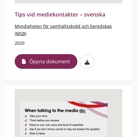
Tips vid mediekontakter – svenska
Myndigheten för samhällsskydd och beredskap
(MSB)
2020
Öppna dokument