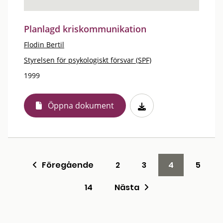
Planlagd kriskommunikation
Flodin Bertil
Styrelsen för psykologiskt försvar (SPF)
1999
Öppna dokument
Föregående
2
3
4
5
14
Nästa