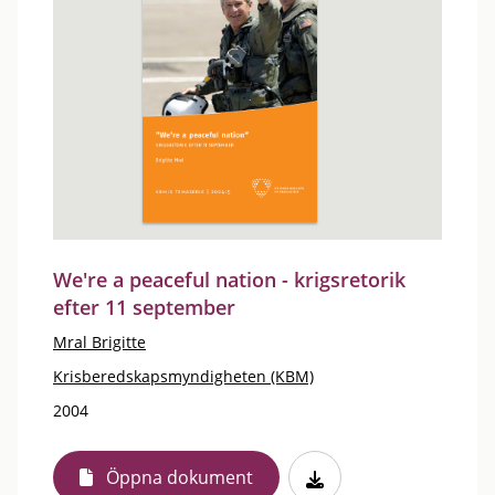
We're a peaceful nation - krigsretorik
efter 11 september
Mral Brigitte
Krisberedskapsmyndigheten (KBM)
2004
Öppna dokument