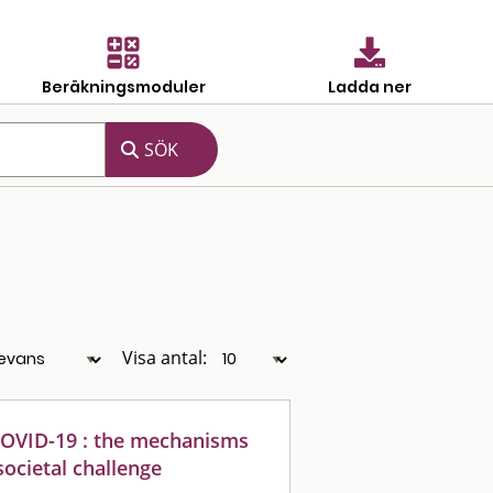
Beräkningsmoduler
Ladda ner
Visa antal:
COVID-19 : the mechanisms
societal challenge