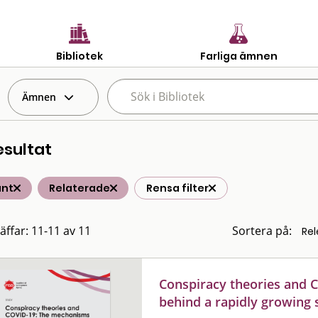
Bibliotek
Farliga ämnen
Ämnen
esultat
änt
Relaterade
Rensa filter
räffar: 11-11 av 11
Sortera på:
Conspiracy theories and 
behind a rapidly growing 