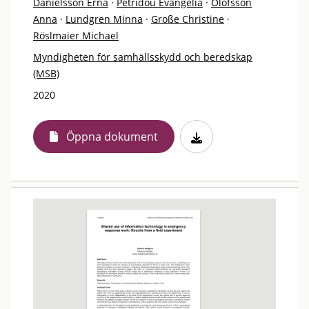
Danielsson Erna
·
Petridou Evangelia
·
Olofsson
Anna
·
Lundgren Minna
·
Große Christine
·
Röslmaier Michael
Myndigheten för samhällsskydd och beredskap
(MSB)
2020
Öppna dokument