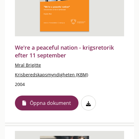
We're a peaceful nation - krigsretorik
efter 11 september
Mral Brigitte
Krisberedskapsmyndigheten (KBM)
2004
Öppna dokument