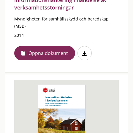
informationshantering i händelse av
verksamhetsstörningar
Myndigheten för samhällsskydd och beredskap
(MSB)
2014
Öppna dokument