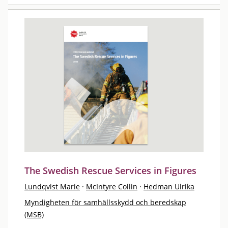
The Swedish Rescue Services in Figures
Lundqvist Marie
·
McIntyre Collin
·
Hedman Ulrika
Myndigheten för samhällsskydd och beredskap
(MSB)