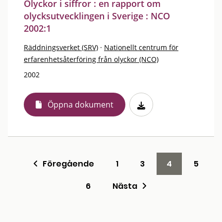
Olyckor i siffror : en rapport om
olycksutvecklingen i Sverige : NCO
2002:1
Räddningsverket (SRV)
·
Nationellt centrum för
erfarenhetsåterföring från olyckor (NCO)
2002
Öppna dokument
Föregående
1
3
4
5
6
Nästa