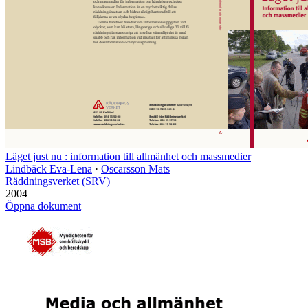
Läget just nu : information till allmänhet och massmedier
Lindbäck Eva-Lena
·
Oscarsson Mats
Räddningsverket (SRV)
2004
Öppna dokument