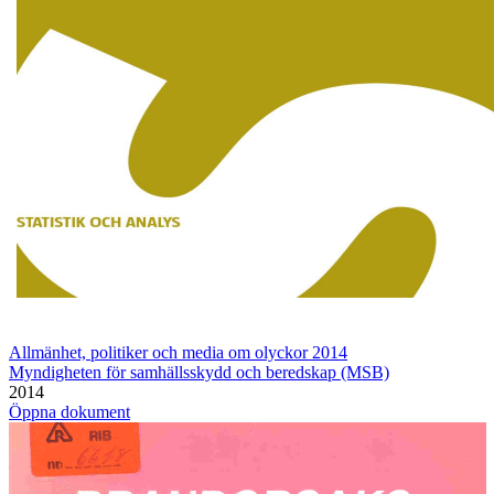
Allmänhet, politiker och media om olyckor 2014
Myndigheten för samhällsskydd och beredskap (MSB)
2014
Öppna dokument