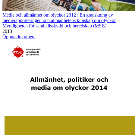
Media och allmänhet om olyckor 2012 : En granskning av
medierapporteringen och allmänhetens kunskap om olyckor
Myndigheten för samhällsskydd och beredskap (MSB)
2013
Öppna dokument