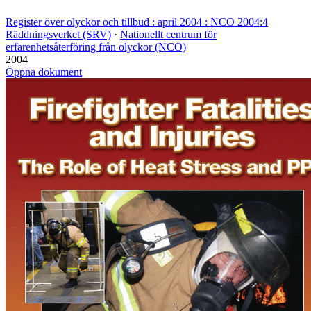
Register över olyckor och tillbud : april 2004 : NCO 2004:4
Räddningsverket (SRV)
·
Nationellt centrum för
erfarenhetsåterföring från olyckor (NCO)
2004
Öppna dokument