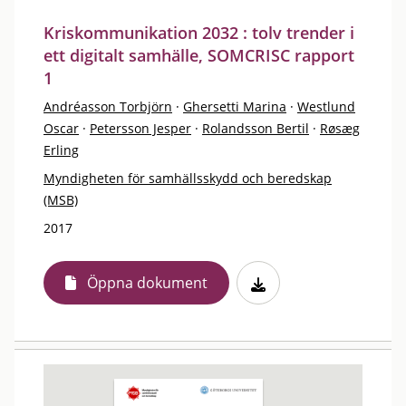
Kriskommunikation 2032 : tolv trender i
ett digitalt samhälle, SOMCRISC rapport
1
Andréasson Torbjörn
·
Ghersetti Marina
·
Westlund
Oscar
·
Petersson Jesper
·
Rolandsson Bertil
·
Røsæg
Erling
Myndigheten för samhällsskydd och beredskap
(MSB)
2017
Öppna dokument