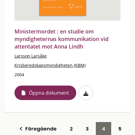
Ministermordet : en studie om
myndigheternas kommunikation vid
attentatet mot Anna Lindh
Larsson Larsåke
Krisberedskapsmyndigheten (KBM)
2004
Öppna dokument
Föregående
2
3
4
5