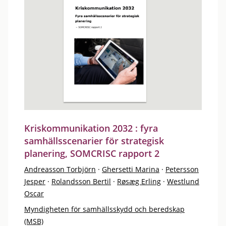
Kriskommunikation 2032 : fyra
samhällsscenarier för strategisk
planering, SOMCRISC rapport 2
Andreasson Torbjörn
·
Ghersetti Marina
·
Petersson
Jesper
·
Rolandsson Bertil
·
Røsæg Erling
·
Westlund
Oscar
Myndigheten för samhällsskydd och beredskap
(MSB)