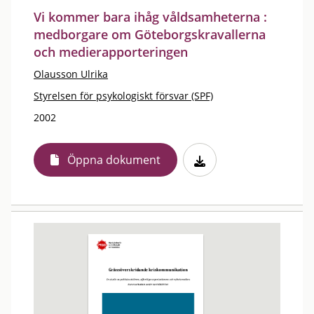
Vi kommer bara ihåg våldsamheterna :
medborgare om Göteborgskravallerna
och medierapporteringen
Olausson Ulrika
Styrelsen för psykologiskt försvar (SPF)
2002
Öppna dokument