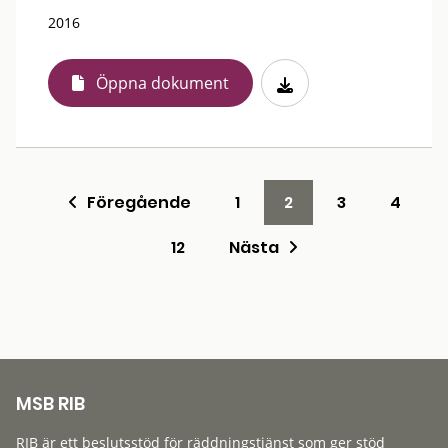
2016
Öppna dokument
Föregående
1
2
3
4
12
Nästa
MSB RIB
RIB är ett beslutsstöd för räddningstjänst som ger stöd