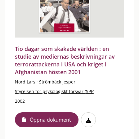
Tio dagar som skakade världen : en
studie av mediernas beskrivningar av
terrorattackerna i USA och kriget i
Afghanistan hösten 2001
Nord Lars
·
Strömbäck Jesper
Styrelsen för psykologiskt försvar (SPF)
2002
Öppna dokument