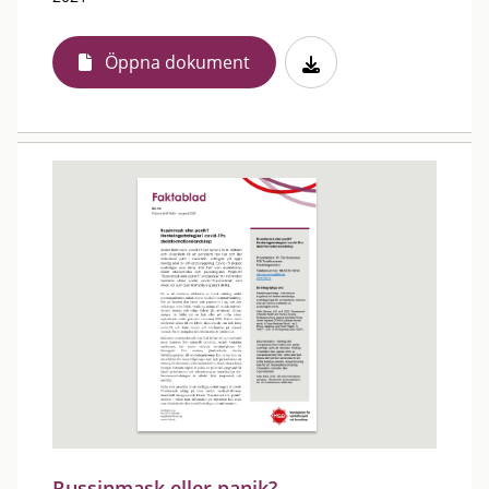
Öppna dokument
Russinmask eller panik?