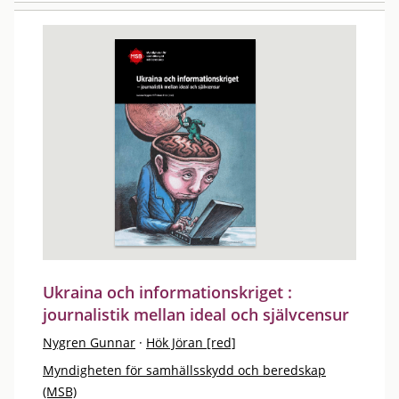
Ukraina och informationskriget :
journalistik mellan ideal och självcensur
Nygren Gunnar
·
Hök Jöran [red]
Myndigheten för samhällsskydd och beredskap
(MSB)