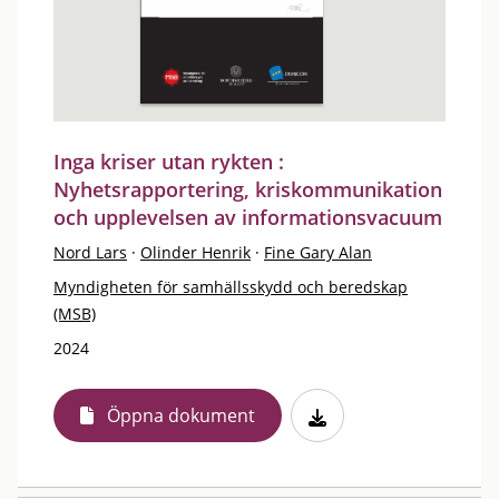
Inga kriser utan rykten :
Nyhetsrapportering, kriskommunikation
och upplevelsen av informationsvacuum
Nord Lars
·
Olinder Henrik
·
Fine Gary Alan
Myndigheten för samhällsskydd och beredskap
(MSB)
2024
Öppna dokument