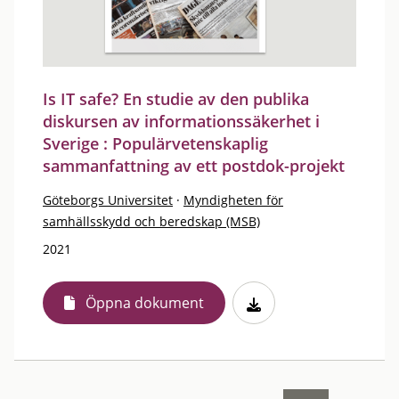
Is IT safe? En studie av den publika
diskursen av informationssäkerhet i
Sverige : Populärvetenskaplig
sammanfattning av ett postdok-projekt
Göteborgs Universitet
·
Myndigheten för
samhällsskydd och beredskap (MSB)
2021
Öppna dokument