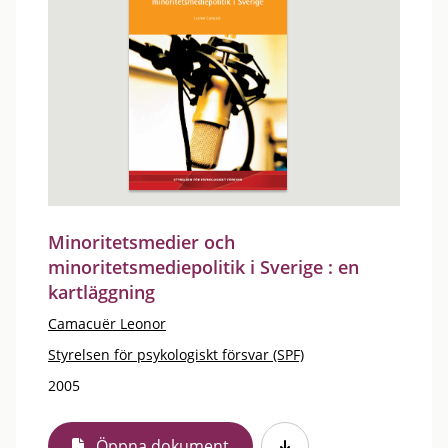
Minoritetsmedier och
minoritetsmediepolitik i Sverige : en
kartläggning
Camacuër Leonor
Styrelsen för psykologiskt försvar (SPF)
2005
Öppna dokument