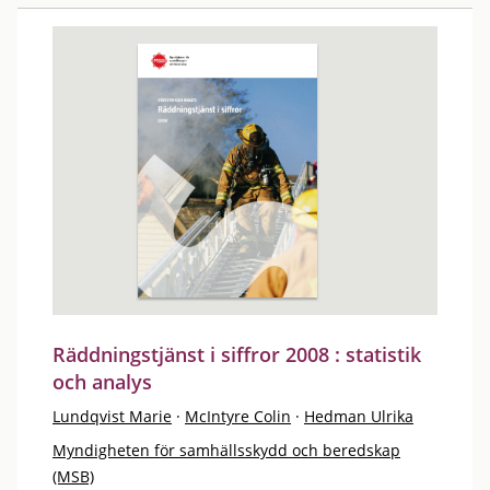
Räddningstjänst i siffror 2008 : statistik
och analys
Lundqvist Marie
·
McIntyre Colin
·
Hedman Ulrika
Myndigheten för samhällsskydd och beredskap
(MSB)