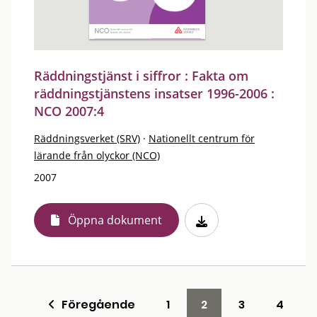
Räddningstjänst i siffror : Fakta om
räddningstjänstens insatser 1996-2006 :
NCO 2007:4
Räddningsverket (SRV)
·
Nationellt centrum för
lärande från olyckor (NCO)
2007
Öppna dokument
Föregående
1
2
3
4