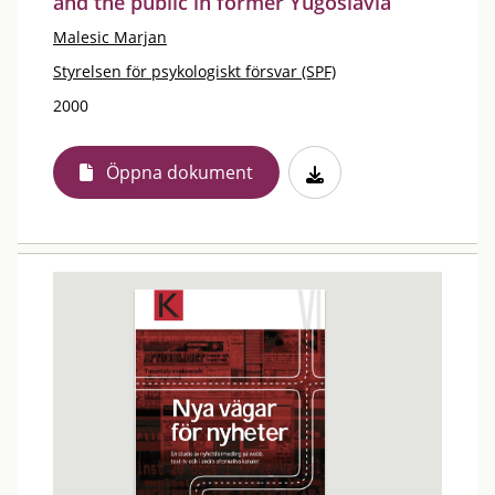
and the public in former Yugoslavia
Malesic Marjan
Styrelsen för psykologiskt försvar (SPF)
2000
Öppna dokument