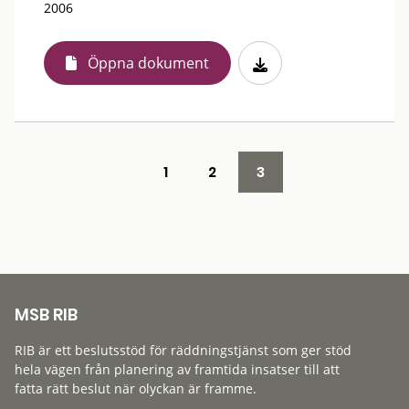
2006
Öppna dokument
1
2
3
MSB RIB
RIB är ett beslutsstöd för räddningstjänst som ger stöd
hela vägen från planering av framtida insatser till att
fatta rätt beslut när olyckan är framme.