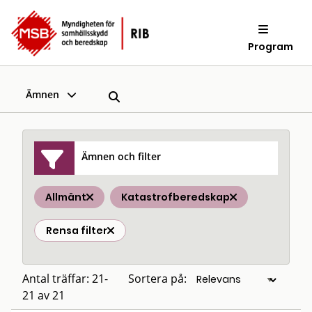
Program
Ämnen
Ämnen och filter
Allmänt
Katastrofberedskap
Rensa filter
Antal träffar: 21-
Sortera på:
21 av 21