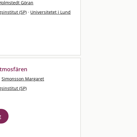
Holmstedt Göran
sinstitut (SP)
·
Universitetet i Lund
 atmosfären
·
Simonsson Margaret
sinstitut (SP)
g