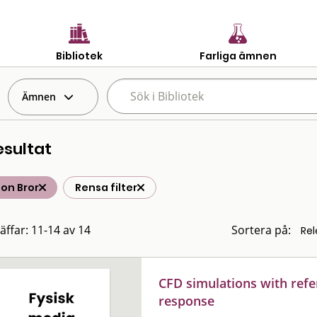
Bibliotek
Farliga ämnen
Ämnen
esultat
on Bror
Rensa filter
räffar: 11-14 av 14
Sortera på:
CFD simulations with ref
response