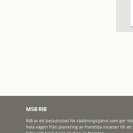
MSB RIB
RIB är ett beslutsstöd för räddningstjänst som ger st
hela vägen från planering av framtida insatser till att