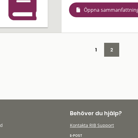
Öppna sammanfattnin
1
2
Behöver du hjälp?
öd
Kontakta RIB Support
E-POST