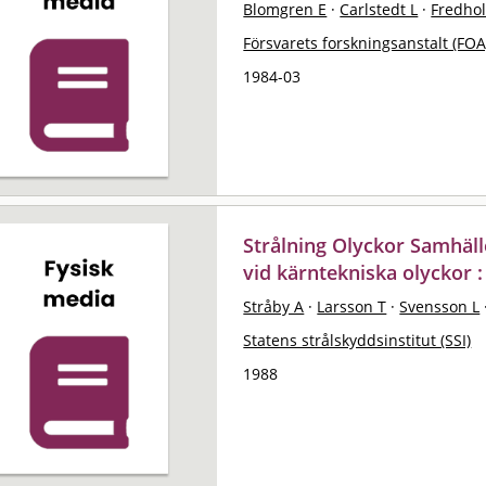
Blomgren E
·
Carlstedt L
·
Fredho
Försvarets forskningsanstalt (FOA
1984-03
Strålning Olyckor Samhäll
vid kärntekniska olyckor :
Stråby A
·
Larsson T
·
Svensson L
Statens strålskyddsinstitut (SSI)
1988