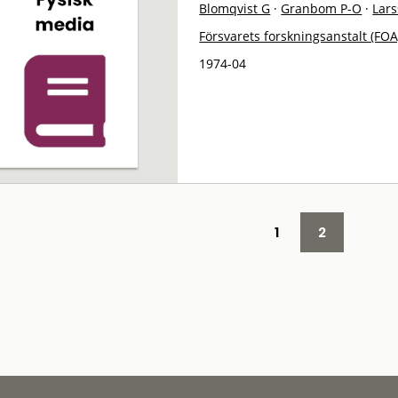
Blomqvist G
·
Granbom P-O
·
Lars
Försvarets forskningsanstalt (FOA
1974-04
1
2