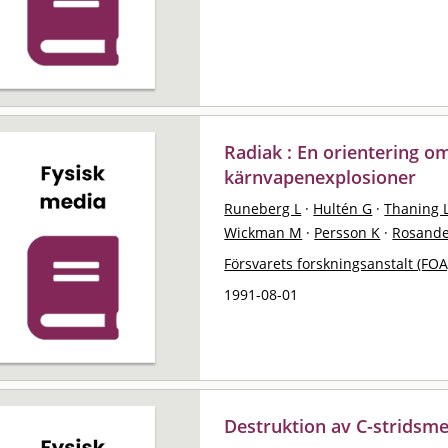
Radiak : En orientering o
kärnvapenexplosioner
Runeberg L
·
Hultén G
·
Thaning 
Wickman M
·
Persson K
·
Rosande
Försvarets forskningsanstalt (FOA
1991-08-01
Destruktion av C-stridsm