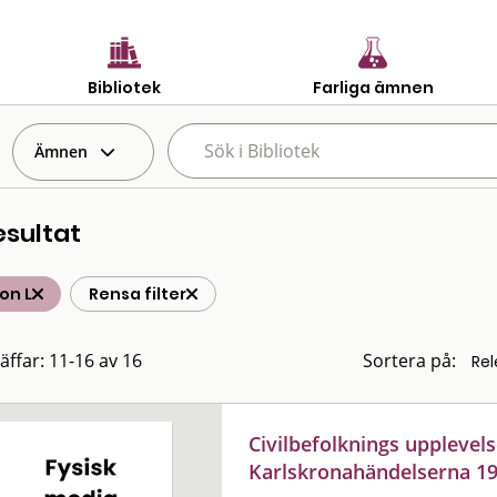
Bibliotek
Farliga ämnen
Ämnen
esultat
on L
Rensa filter
räffar: 11-16 av 16
Sortera på:
Civilbefolknings upplevel
Karlskronahändelserna 1