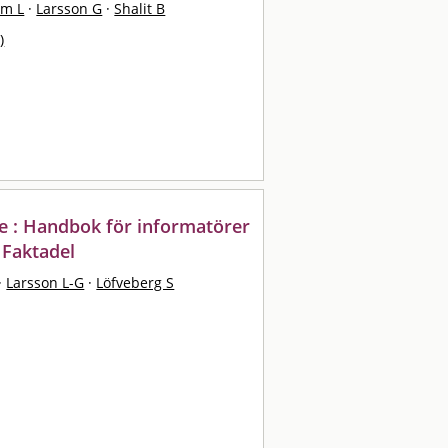
lm L
·
Larsson G
·
Shalit B
)
e : Handbok för informatörer
 Faktadel
·
Larsson L-G
·
Löfveberg S