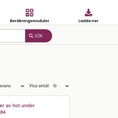
Beräkningsmoduler
Ladda ner
Visa antal:
ser av hot under
984