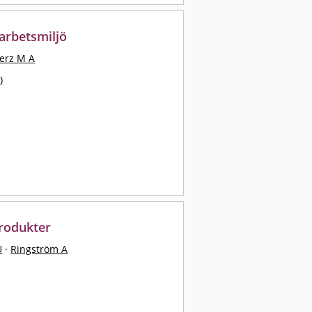
 arbetsmiljö
erz M A
)
rodukter
U
·
Ringström A