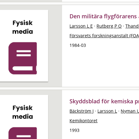
Den militära flygförarens
Larsson L E
·
Rutberg P O
·
Thand
Försvarets forskningsanstalt (FOA
1984-03
Skyddsblad för kemiska p
Bäckström J
·
Larsson L
·
Nyman 
Kemikontoret
1993