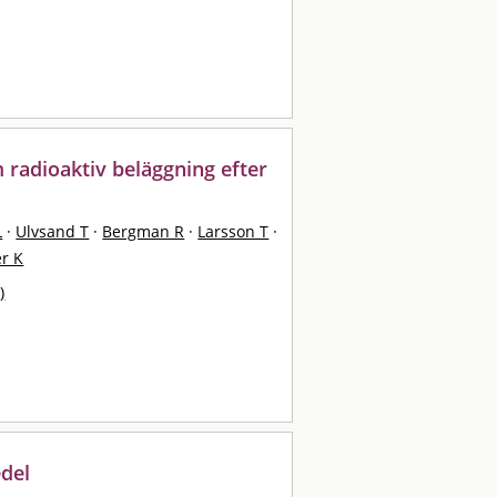
m radioaktiv beläggning efter
L
·
Ulvsand T
·
Bergman R
·
Larsson T
·
r K
)
edel