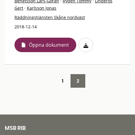
Bengtsson Lars-Göran
·
Rydén Tommy
·
Linderos
Gert
·
Karlsson Jonas
Räddningstjänsten Skåne nordväst
2018-12-14
Öppna dokument
1
2
MSB RIB