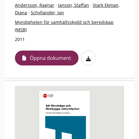
Andersson, Ragnar
·
Janson, Staffan
·
Stark Ekman,
Diana
·
Schyllander, Jan
Myndigheten för samhällsskydd och beredskap
(MSB)
2011
Öppna dokument