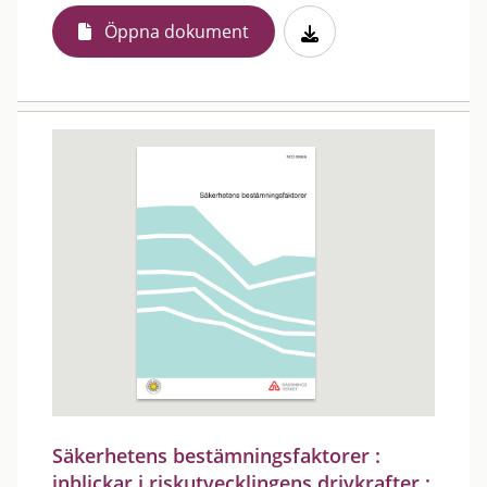
Öppna dokument
Säkerhetens bestämningsfaktorer :
inblickar i riskutvecklingens drivkrafter :