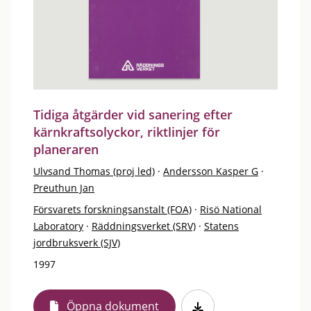
Tidiga åtgärder vid sanering efter
kärnkraftsolyckor, riktlinjer för
planeraren
Ulvsand Thomas (proj led)
·
Andersson Kasper G
·
Preuthun Jan
Försvarets forskningsanstalt (FOA)
·
Risö National
Laboratory
·
Räddningsverket (SRV)
·
Statens
jordbruksverk (SJV)
1997
Öppna dokument