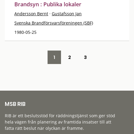
Brandsyn : Publika lokaler
Andersson Bernt
·
Gustafsson Jan
Svenska Brandförsvarsföreningen (SBF)
1980-05-25
1
2
3
MSB RIB
RIB är ett beslutsstöd för räddningstjänst som ger stöd
hela vägen från planering av framtida insatser till att
fatta rätt beslut när olyckan är framme.