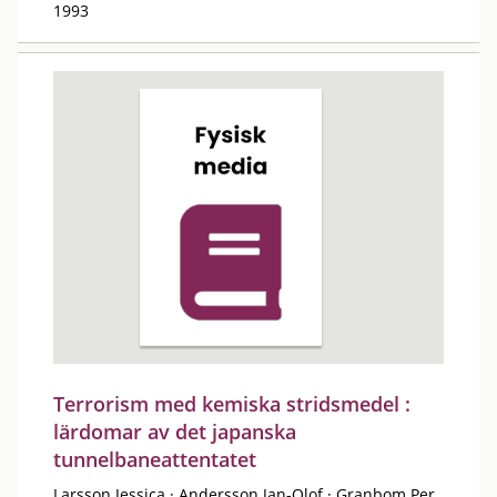
1993
Terrorism med kemiska stridsmedel :
lärdomar av det japanska
tunnelbaneattentatet
Larsson Jessica
·
Andersson Jan-Olof
·
Granbom Per