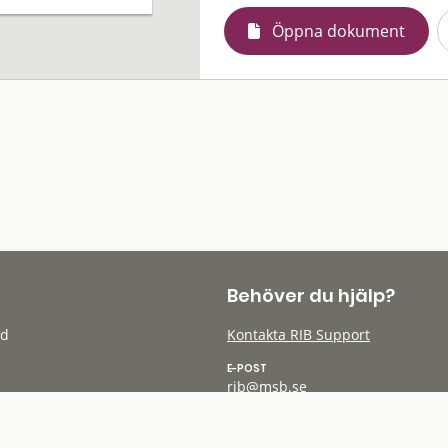
Öppna dokument
Behöver du hjälp?
öd
Kontakta RIB Support
E-POST
rib@msb.se