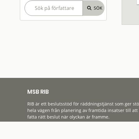
MSB RIB
RIB är ett beslutsstöd för räddningstjänst som ger st
hela vägen från planering av framtida insatser till att
fatta rätt beslut när olyckan är framme.
Tillgänglighet
Cookies