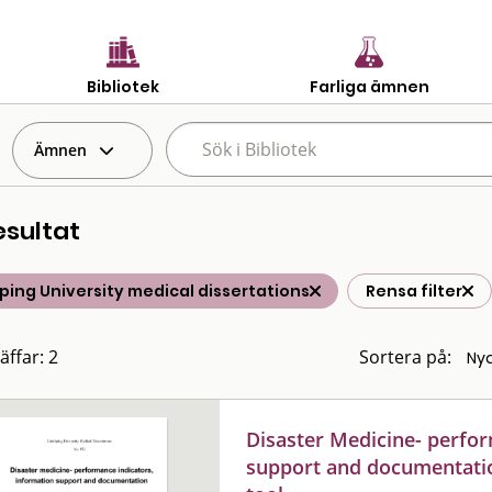
Bibliotek
Farliga ämnen
Ämnen
esultat
ping University medical dissertations
Rensa filter
äffar: 2
Sortera på:
Disaster Medicine- perfor
support and documentation