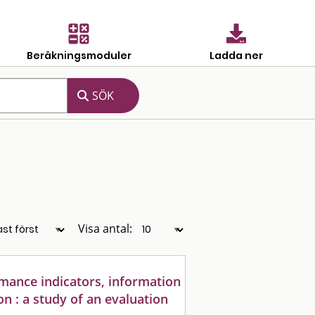
Beräkningsmoduler
Ladda ner
Visa antal:
mance indicators, information
 : a study of an evaluation