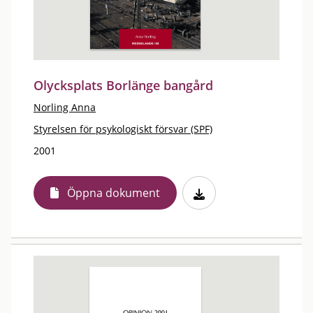
Olycksplats Borlänge bangård
Norling Anna
Styrelsen för psykologiskt försvar (SPF)
2001
Öppna dokument