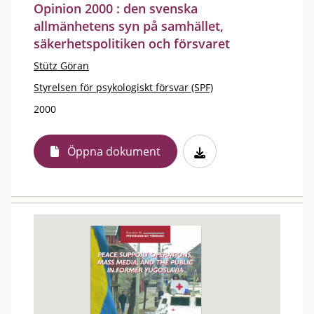
Opinion 2000 : den svenska
allmänhetens syn på samhället,
säkerhetspolitiken och försvaret
Stütz Göran
Styrelsen för psykologiskt försvar (SPF)
2000
Öppna dokument