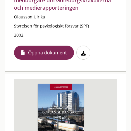
medborgare om Göteborgskravallerna
och medierapporteringen
Olausson Ulrika
Styrelsen för psykologiskt försvar (SPF)
2002
Öppna dokument