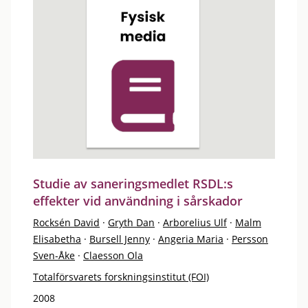
Studie av saneringsmedlet RSDL:s
effekter vid användning i sårskador
Rocksén David
·
Gryth Dan
·
Arborelius Ulf
·
Malm
Elisabetha
·
Bursell Jenny
·
Angeria Maria
·
Persson
Sven-Åke
·
Claesson Ola
Totalförsvarets forskningsinstitut (FOI)
2008