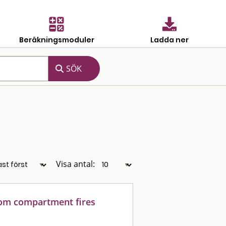
Beräkningsmoduler
Ladda ner
Visa antal:
oom compartment fires