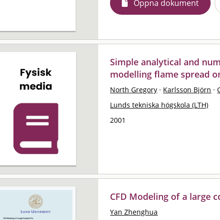
Öppna dokument
Simple analytical and num
modelling flame spread on
North Gregory
·
Karlsson Björn
·
Lunds tekniska högskola (LTH)
2001
CFD Modeling of a large c
Yan Zhenghua