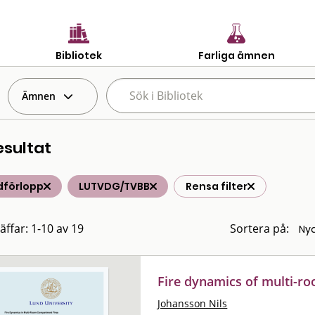
Bibliotek
Farliga ämnen
Ämnen
esultat
dförlopp
LUTVDG/TVBB
Rensa filter
äffar: 1-10 av 19
Sortera på:
Fire dynamics of multi-r
Johansson Nils