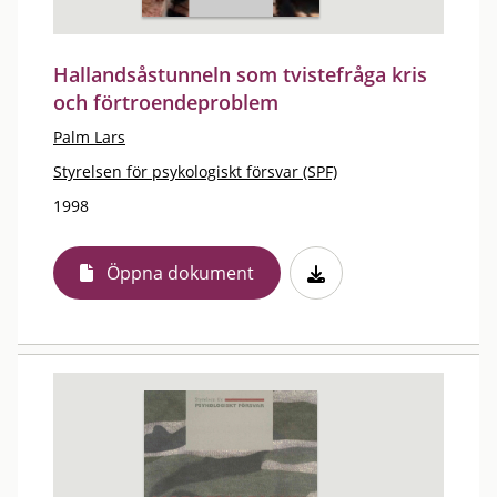
Hallandsåstunneln som tvistefråga kris
och förtroendeproblem
Palm Lars
Styrelsen för psykologiskt försvar (SPF)
1998
Öppna dokument