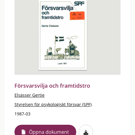
Försvarsvilja och framtidstro
Elsässer Gertie
Styrelsen för psykologiskt försvar (SPF)
1987-03
Öppna dokument