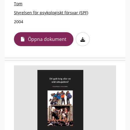
Tom
Styrelsen för psykologiskt försvar (SPF)
2004
Öppna dokument