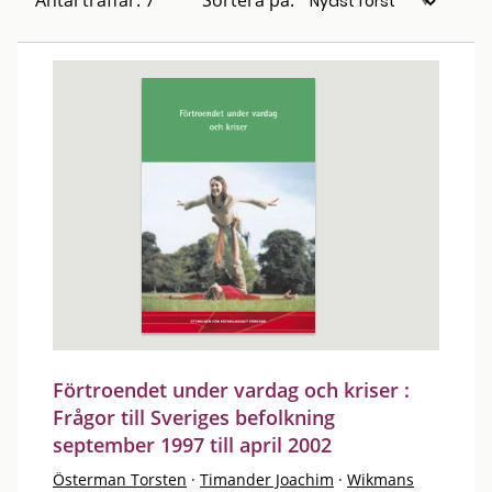
Antal träffar: 7
Sortera på:
Förtroendet under vardag och kriser :
Frågor till Sveriges befolkning
september 1997 till april 2002
Österman Torsten
·
Timander Joachim
·
Wikmans