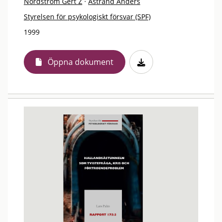
Nordström Gert Z
·
Åstrand Anders
Styrelsen för psykologiskt försvar (SPF)
1999
Öppna dokument