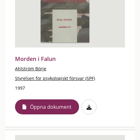
Morden i Falun
Ahlström Börje
Styrelsen för psykologiskt försvar (SPF)
1997
Öppna dokument