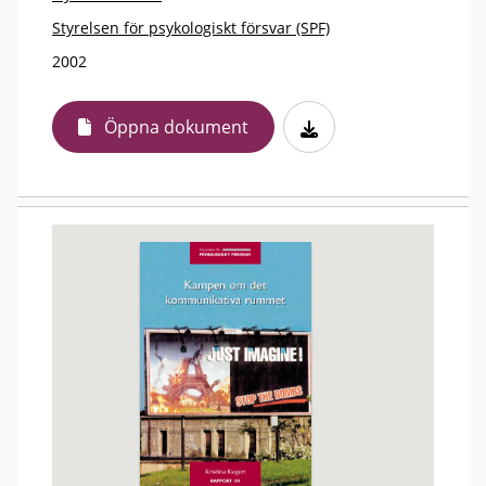
Styrelsen för psykologiskt försvar (SPF)
2002
Öppna dokument