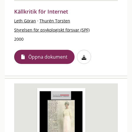
Källkritik för Internet
Leth Göran
·
Thurén Torsten
Styrelsen för psykologiskt försvar (SPF)
2000
Öppna dokument