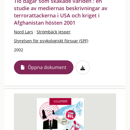
Tio dagar som skakade världen : en
studie av mediernas beskrivningar av
terrorattackerna i USA och kriget i
Afghanistan hösten 2001
Nord Lars
·
Strömbäck Jesper
Styrelsen för psykologiskt försvar (SPF)
2002
Öppna dokument