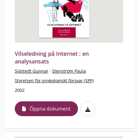
Vilseledning på Internet : en
analysansats
Sjöstedt Gunnar
·
Stenström Paula
Styrelsen för psykologiskt försvar (SPF)
2002
Öppna dokument