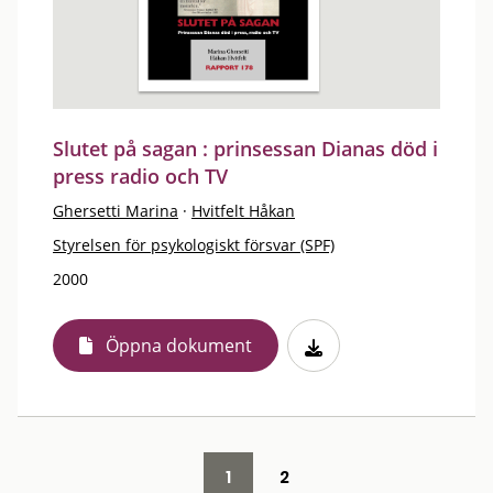
Slutet på sagan : prinsessan Dianas död i
press radio och TV
Ghersetti Marina
·
Hvitfelt Håkan
Styrelsen för psykologiskt försvar (SPF)
2000
Öppna dokument
1
2