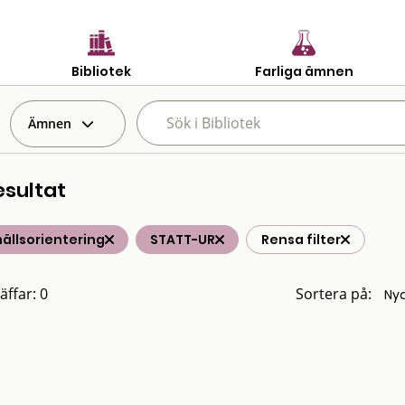
Bibliotek
Farliga ämnen
Ämnen
esultat
ällsorientering
STATT-UR
Rensa filter
äffar: 0
Sortera på: