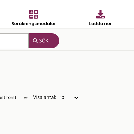
Beräkningsmoduler
Ladda ner
Visa antal: