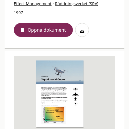
Effect Management
·
Räddningsverket (SRV)
1997
Öppna dokument