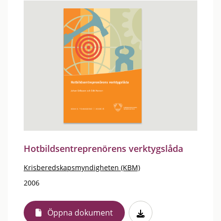
Hotbildsentreprenörens verktygslåda
Krisberedskapsmyndigheten (KBM)
2006
Öppna dokument