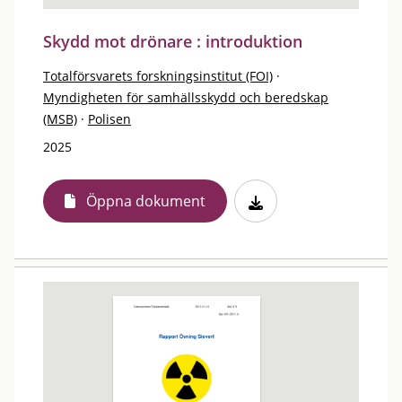
Skydd mot drönare : introduktion
Totalförsvarets forskningsinstitut (FOI)
·
Myndigheten för samhällsskydd och beredskap
(MSB)
·
Polisen
2025
Öppna dokument