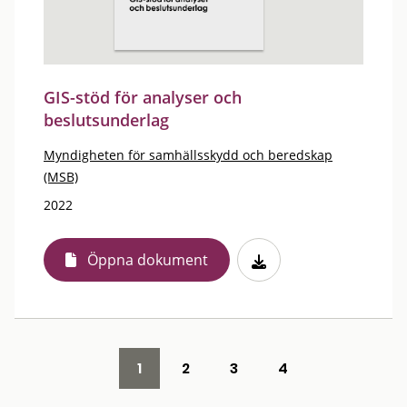
GIS-stöd för analyser och
beslutsunderlag
Myndigheten för samhällsskydd och beredskap
(MSB)
2022
Öppna dokument
1
2
3
4