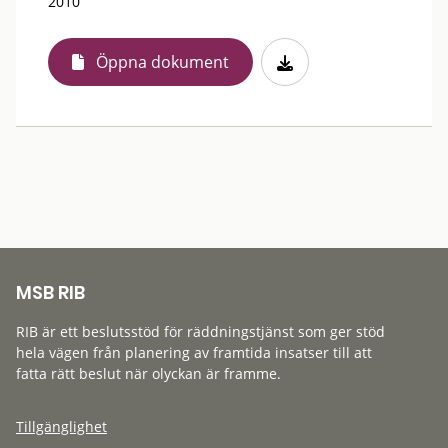
2010
Öppna dokument
MSB RIB
RIB är ett beslutsstöd för räddningstjänst som ger stöd
hela vägen från planering av framtida insatser till att
fatta rätt beslut när olyckan är framme.
Tillgänglighet