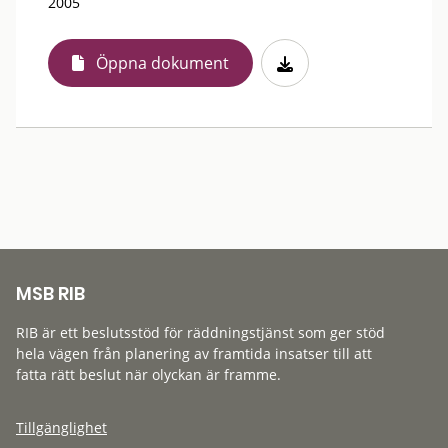
2005
Öppna dokument
MSB RIB
RIB är ett beslutsstöd för räddningstjänst som ger stöd
hela vägen från planering av framtida insatser till att
fatta rätt beslut när olyckan är framme.
Tillgänglighet