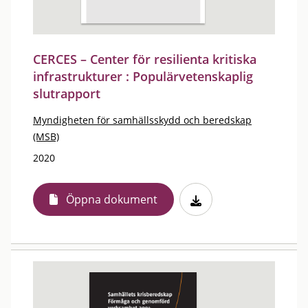
CERCES – Center för resilienta kritiska
infrastrukturer : Populärvetenskaplig
slutrapport
Myndigheten för samhällsskydd och beredskap
(MSB)
2020
Öppna dokument