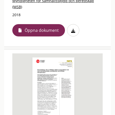
Myndigheten för samhällsskydd och beredskap
(MSB)
2018
Öppna dokument