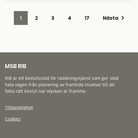
1
2
3
4
17
Nästa
MSB RIB
RIB är ett beslutsstöd för räddningstjänst som ger stöd
hela vägen från planering av framtida insatser till att
fatta rätt beslut när olyckan är framme.
Tillgänglighet
Cookies