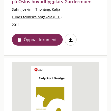
på Oslos huvudflygplats Gardermoen
Suhr, Joakim
·
Thonäng, Katja
Lunds tekniska högskola (LTH)
2011
Öppna dokument