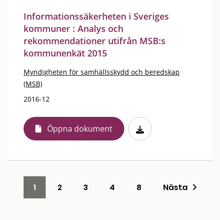
Informationssäkerheten i Sveriges
kommuner : Analys och
rekommendationer utifrån MSB:s
kommunenkät 2015
Myndigheten för samhällsskydd och beredskap
(MSB)
2016-12
Öppna dokument
1
2
3
4
8
Nästa