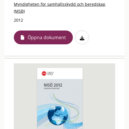
Myndigheten för samhällsskydd och beredskap
(MSB)
2012
Öppna dokument