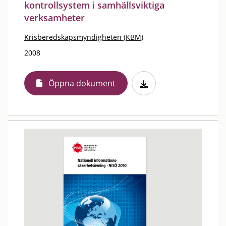
kontrollsystem i samhällsviktiga
verksamheter
Krisberedskapsmyndigheten (KBM)
2008
Öppna dokument