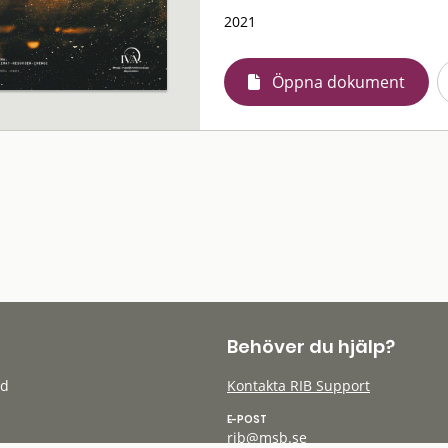
2021
Öppna dokument
Behöver du hjälp?
öd
Kontakta RIB Support
E-POST
rib@msb.se