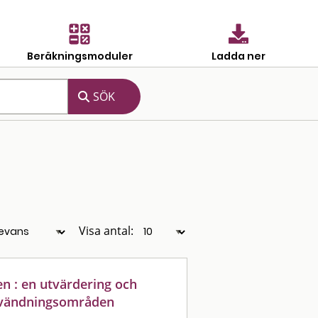
Beräkningsmoduler
Ladda ner
Visa antal:
n : en utvärdering och
användningsområden