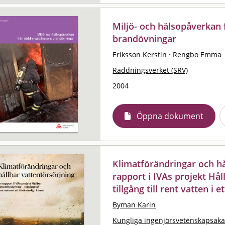
Miljö- och hälsopåverkan 
brandövningar
Eriksson Kerstin
·
Rengbo Emma
Räddningsverket (SRV)
2004
Öppna dokument
Klimatförändringar och hå
rapport i IVAs projekt Hål
tillgång till rent vatten i 
Byman Karin
Kungliga ingenjörsvetenskapsaka