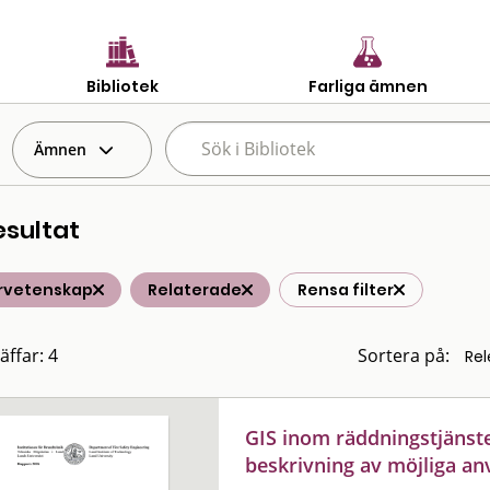
Bibliotek
Farliga ämnen
Ämnen
esultat
rvetenskap
Relaterade
Rensa filter
äffar: 4
Sortera på:
GIS inom räddningstjänste
beskrivning av möjliga 