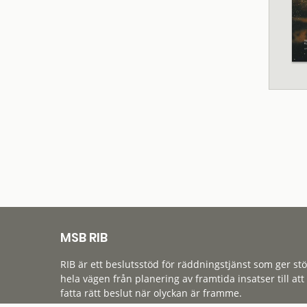
MSB RIB
RIB är ett beslutsstöd för räddningstjänst som ger st
hela vägen från planering av framtida insatser till att
fatta rätt beslut när olyckan är framme.