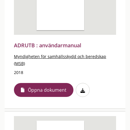
ADRUTB : användarmanual
Myndigheten för samhällsskydd och beredskap
(MSB)
2018
Öppna dokument