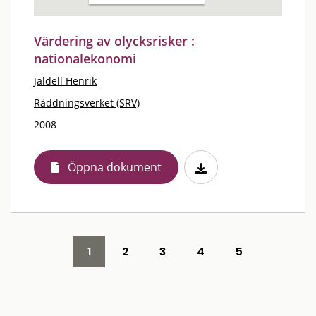
Värdering av olycksrisker :
nationalekonomi
Jaldell Henrik
Räddningsverket (SRV)
2008
Öppna dokument
1
2
3
4
5