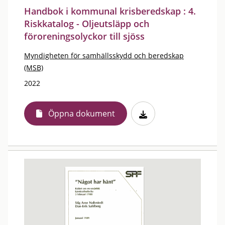
Handbok i kommunal krisberedskap : 4.
Riskkatalog - Oljeutsläpp och
föroreningsolyckor till sjöss
Myndigheten för samhällsskydd och beredskap
(MSB)
2022
Öppna dokument