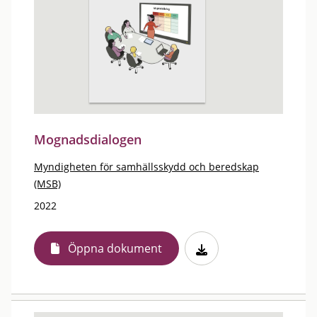
Mognadsdialogen
Myndigheten för samhällsskydd och beredskap
(MSB)
2022
Öppna dokument