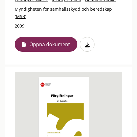
Myndigheten för samhällsskydd och beredskap
(MSB)
2009
Öppna dokument