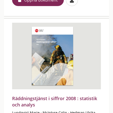
Öppna dokument
Räddningstjänst i siffror 2008 : statistik
och analys
Lundqvist Marie
·
McIntyre Colin
·
Hedman Ulrika