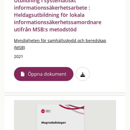
Utbildning i systematiskt
informationssäkerhetsarbete :
Heldagsutbildning för lokala
informationssäkerhetssamordnare
utifrån MSB:s metodstöd
Myndigheten för samhällsskydd och beredskap
(MSB)
2021
Öppna dokument