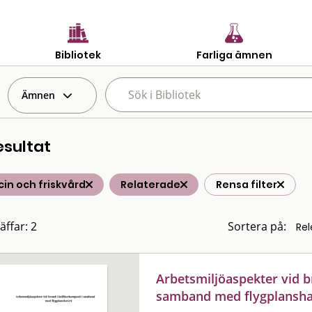
Bibliotek
Farliga ämnen
Ämnen
esultat
in och friskvård
Relaterade
Rensa filter
äffar: 2
Sortera på:
Arbetsmiljöaspekter vid b
samband med flygplansha