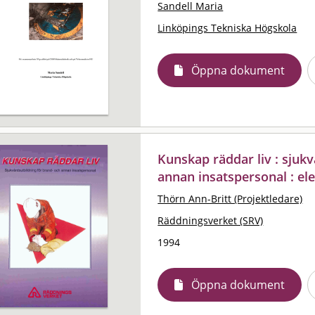
Sandell Maria
Linköpings Tekniska Högskola
Öppna dokument
Kunskap räddar liv : sjuk
annan insatspersonal : el
Thörn Ann-Britt (Projektledare)
Räddningsverket (SRV)
1994
Öppna dokument