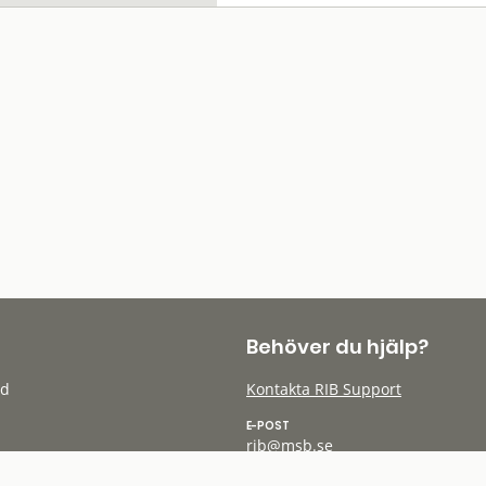
Behöver du hjälp?
öd
Kontakta RIB Support
E-POST
rib@msb.se