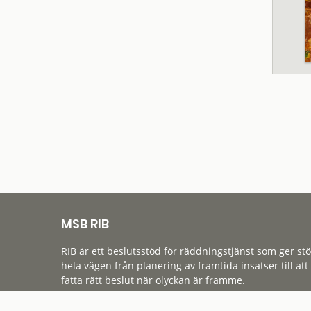
MSB RIB
RIB är ett beslutsstöd för räddningstjänst som ger st
hela vägen från planering av framtida insatser till att
fatta rätt beslut när olyckan är framme.
Tillgänglighet
Cookies