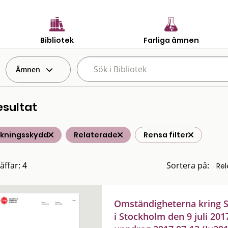
Bibliotek
Farliga ämnen
Ämnen
esultat
lkningsskydd
Relaterade
Rensa filter
äffar: 4
Sortera på:
Omständigheterna kring 
i Stockholm den 9 juli 201