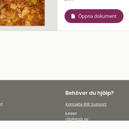
Öppna dokument
Behöver du hjälp?
öd
Kontakta RIB Support
E-POST
rib@msb.se