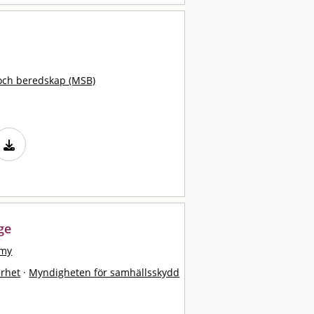
och beredskap (MSB)
ge
mmy
erhet
·
Myndigheten för samhällsskydd