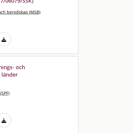
17/06079/SSK)
och beredskap (MSB)
nings- och
 länder
 (SPF)