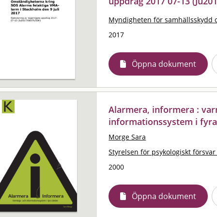
uppdrag 2017 07-13 (Ju20
Myndigheten för samhällsskydd 
2017
Öppna dokument
Alarmera, informera : var
informationssystem i fyra
Morge Sara
Styrelsen för psykologiskt försvar
2000
Öppna dokument