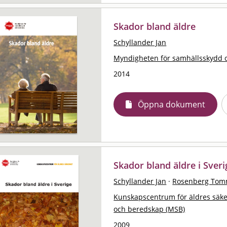
Skador bland äldre
Schyllander Jan
Myndigheten för samhällsskydd 
2014
Öppna dokument
Skador bland äldre i Sveri
Schyllander Jan
·
Rosenberg To
Kunskapscentrum för äldres säk
och beredskap (MSB)
2009