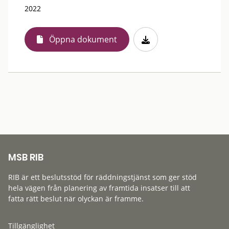
2022
Öppna dokument
MSB RIB
RIB är ett beslutsstöd för räddningstjänst som ger stöd
hela vägen från planering av framtida insatser till att
fatta rätt beslut när olyckan är framme.
Tillgänglighet