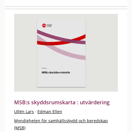
MSB:s skyddsrumskarta : utvärdering
Ullén Lars
·
Edman Ellen
Myndigheten för samhällsskydd och beredskap
(MSB)