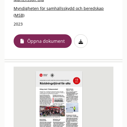
Myndigheten för samhällsskydd och beredskap
(MSB)
2023
Öppna dokument