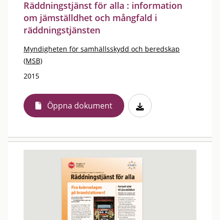
Räddningstjänst för alla : information
om jämställdhet och mångfald i
räddningstjänsten
Myndigheten för samhällsskydd och beredskap
(MSB)
2015
Öppna dokument