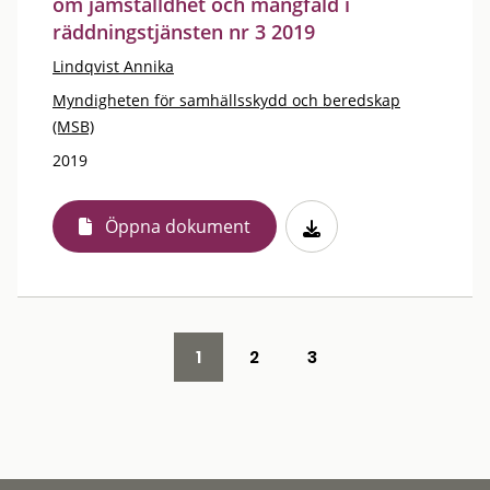
om jämställdhet och mångfald i
räddningstjänsten nr 3 2019
Lindqvist Annika
Myndigheten för samhällsskydd och beredskap
(MSB)
2019
Öppna dokument
1
2
3