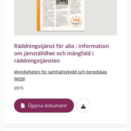
Räddningstjänst för alla : Information
om jämställdhet och mångfald i
räddningstjänsten
Myndigheten för samhällsskydd och beredskap
(MSB)
2015
Öppna dokument