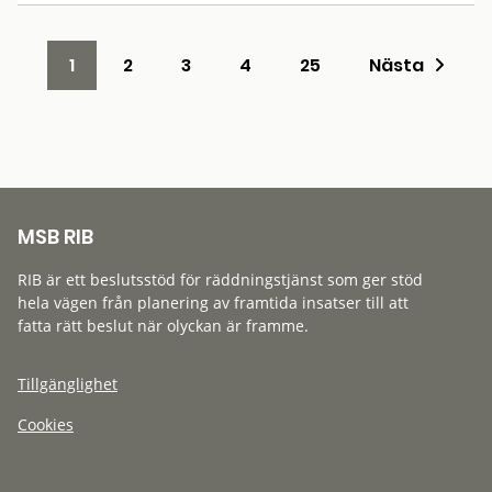
1
2
3
4
25
Nästa
MSB RIB
RIB är ett beslutsstöd för räddningstjänst som ger stöd
hela vägen från planering av framtida insatser till att
fatta rätt beslut när olyckan är framme.
Tillgänglighet
Cookies