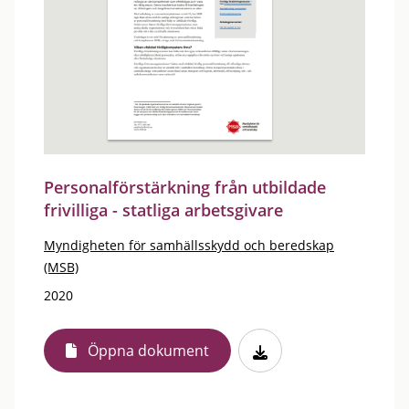
Personalförstärkning från utbildade
frivilliga - statliga arbetsgivare
Myndigheten för samhällsskydd och beredskap
(MSB)
2020
Öppna dokument