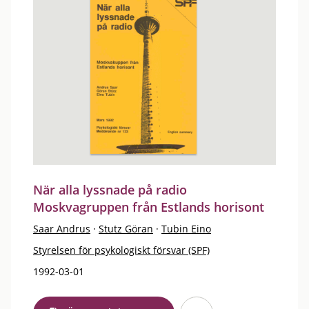
När alla lyssnade på radio
Moskvagruppen från Estlands horisont
Saar Andrus
·
Stutz Göran
·
Tubin Eino
Styrelsen för psykologiskt försvar (SPF)
1992-03-01