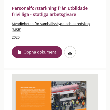
Personalförstärkning från utbildade
frivilliga - statliga arbetsgivare
Myndigheten för samhällsskydd och beredskap
(MSB)
2020
Öppna dokument