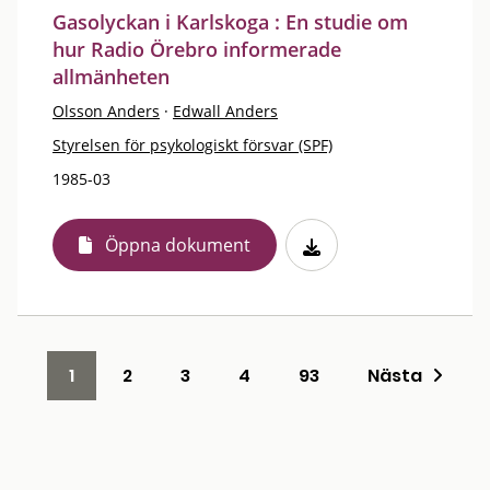
Gasolyckan i Karlskoga : En studie om
hur Radio Örebro informerade
allmänheten
Olsson Anders
·
Edwall Anders
Styrelsen för psykologiskt försvar (SPF)
1985-03
Öppna dokument
1
2
3
4
93
Nästa