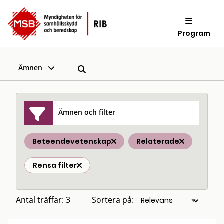
Program
Ämnen
Ämnen och filter
Beteendevetenskap
Relaterade
Rensa filter
Antal träffar: 3
Sortera på: