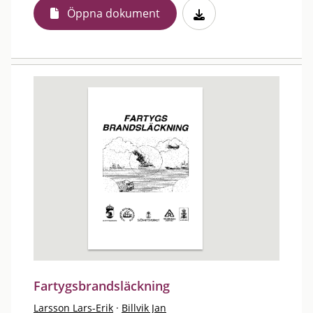
Öppna dokument
Fartygsbrandsläckning
Larsson Lars-Erik
·
Billvik Jan