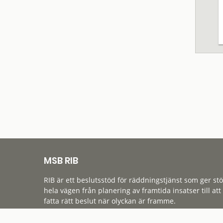
MSB RIB
RIB är ett beslutsstöd för räddningstjänst som ger st
hela vägen från planering av framtida insatser till att
fatta rätt beslut när olyckan är framme.
Tillgänglighet
Cookies