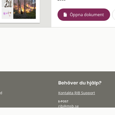
Öppna dokument
Behöver du hjälp?
öd
Kontakta RIB Support
E-POST
rib@msb.se