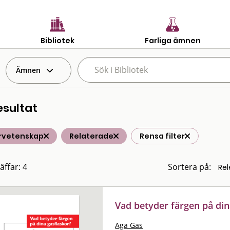
Bibliotek
Farliga ämnen
Ämnen
esultat
rvetenskap
Relaterade
Rensa filter
äffar: 4
Sortera på:
Vad betyder färgen på din
Aga Gas