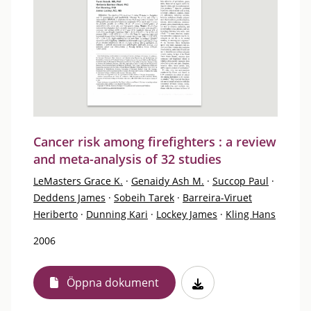
Cancer risk among firefighters : a review
and meta-analysis of 32 studies
LeMasters Grace K.
·
Genaidy Ash M.
·
Succop Paul
·
Deddens James
·
Sobeih Tarek
·
Barreira-Viruet
Heriberto
·
Dunning Kari
·
Lockey James
·
Kling Hans
2006
Öppna dokument