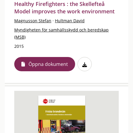
Healthy Firefighters : the Skellefteå
Model improves the work environment
Magnusson Stefan
·
Hultman David
Myndigheten för samhällsskydd och beredskap
(MSB)
2015
Öppna dokument