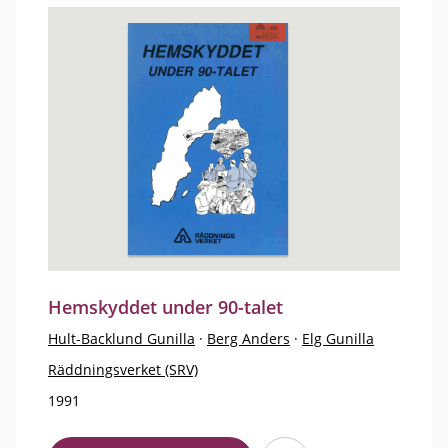
Hemskyddet under 90-talet
Hult-Backlund Gunilla
·
Berg Anders
·
Elg Gunilla
Räddningsverket (SRV)
1991