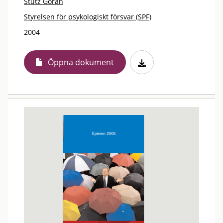
Stütz Göran
Styrelsen för psykologiskt försvar (SPF)
2004
Öppna dokument