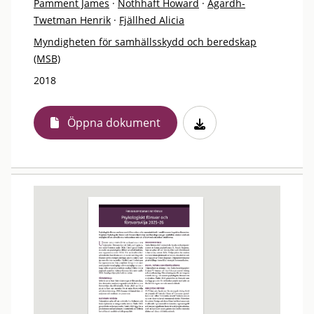
Pamment James
·
Nothhaft Howard
·
Agardh-
Twetman Henrik
·
Fjällhed Alicia
Myndigheten för samhällsskydd och beredskap
(MSB)
2018
Öppna dokument