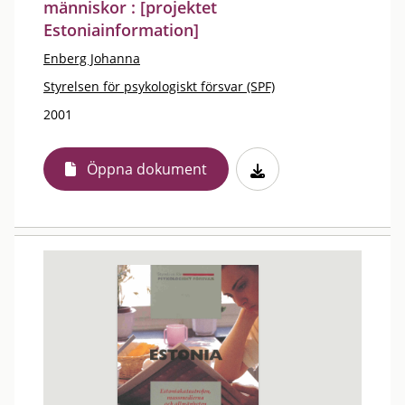
människor : [projektet
Estoniainformation]
Enberg Johanna
Styrelsen för psykologiskt försvar (SPF)
2001
Öppna dokument