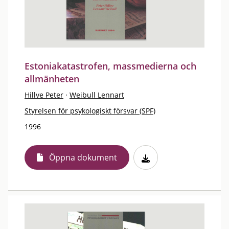
Estoniakatastrofen, massmedierna och
allmänheten
Hillve Peter
·
Weibull Lennart
Styrelsen för psykologiskt försvar (SPF)
1996
Öppna dokument