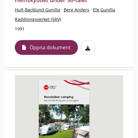
Hemskyddet under 90-talet
Hult-Backlund Gunilla
·
Berg Anders
·
Elg Gunilla
Räddningsverket (SRV)
1991
Öppna dokument