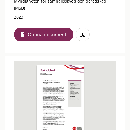
Myndigheten för samhällsskydd och beredskap
(MSB)
2023
Öppna dokument