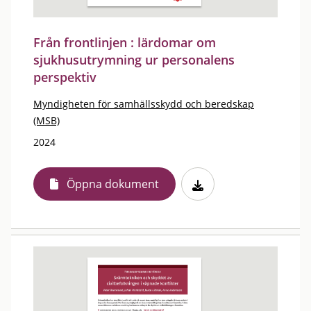
Från frontlinjen : lärdomar om
sjukhusutrymning ur personalens
perspektiv
Myndigheten för samhällsskydd och beredskap
(MSB)
2024
Öppna dokument