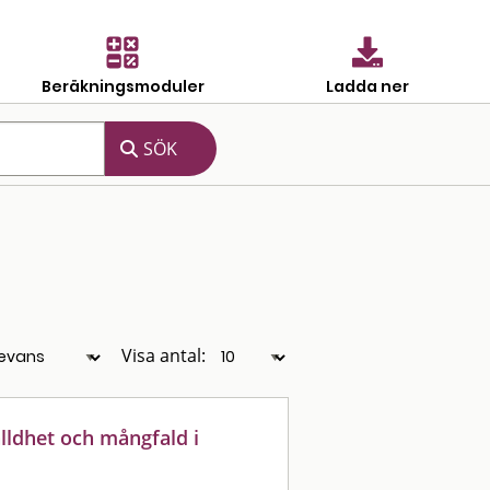
Beräkningsmoduler
Ladda ner
Visa antal:
älldhet och mångfald i