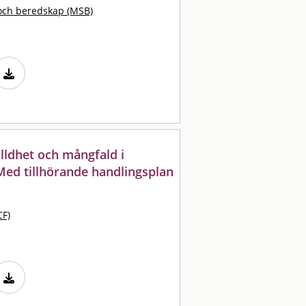
och beredskap (MSB)
älldhet och mångfald i
Med tillhörande handlingsplan
CF)