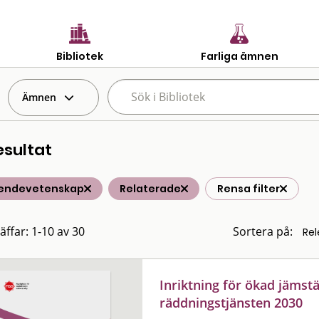
Bibliotek
Farliga ämnen
Ämnen
esultat
endevetenskap
Relaterade
Rensa filter
äffar: 1-10 av 30
Sortera på:
Inriktning för ökad jämst
räddningstjänsten 2030