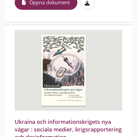
Öppna dokument
Ukraina och informationskrigets nya
vägar : sociala medier, krigsrapportering