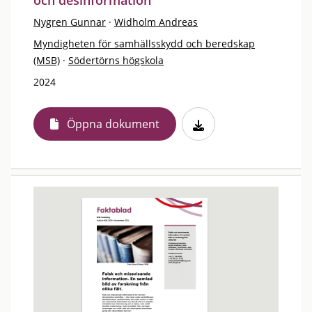
och desinformation
Nygren Gunnar
·
Widholm Andreas
Myndigheten för samhällsskydd och beredskap
(MSB)
·
Södertörns högskola
2024
Öppna dokument